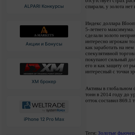
отсутствует страх ра
ALPARI Конкурсы
спирали, у золота нет 
Индекс доллара Bloom
5-летнего максимума.
сделали золото непри
интересно игрокам тол
Акции и Бонусы
как заработать на нем
спекулятивной торгов
покупают сильный дол
его и как защиту от р
интересный с точки з
XM брокер
Активы в глобальном 
тонн в 2014 году до 
отток составил 869.1 
iPhone 12 Pro Max
Теги:
Золотые фьюче