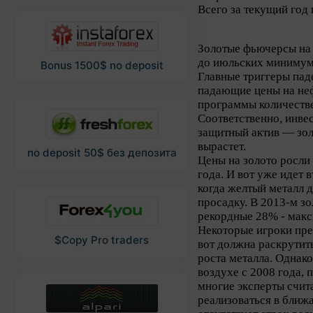
Всего за текущий год 
Золотые фьючерсы на
до июльских минимумо
Bonus 1500$ no deposit
Главные триггеры па
падающие цены на не
программы количестве
Соответственно, инве
защитный актив — зол
вырастет.
no deposit 50$ без депозита
Цены на золото росли 
года. И вот уже идет 
когда желтый металл 
просадку. В 2013-м з
рекордные 28% - макс
Некоторые игроки пре
$Copy Pro traders
вот должна раскрутит
роста металла. Однак
воздухе с 2008 года, 
многие эксперты счита
реализоваться в ближ