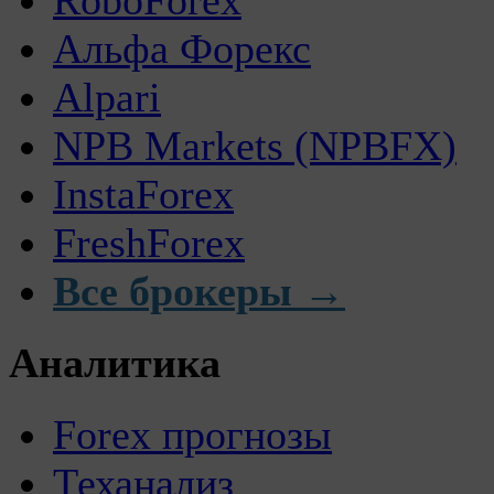
Альфа Форекс
Alpari
NPB Markets (NPBFX)
InstaForex
FreshForex
Все брокеры →
Аналитика
Forex прогнозы
Теханализ