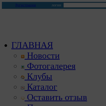
Регистрация
логин
ГЛАВНАЯ
Новости
Фотогалерея
Клубы
Каталог
Оставить отзыв