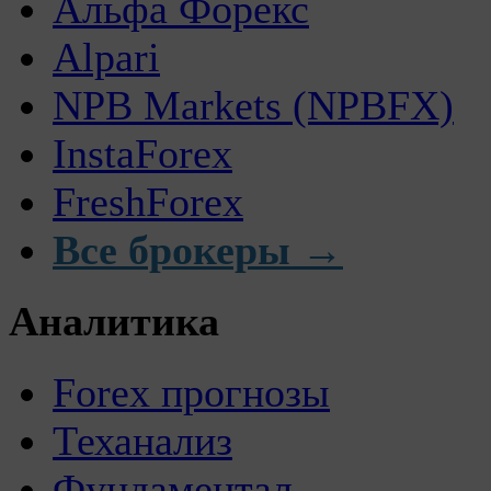
Альфа Форекс
Alpari
NPB Markets (NPBFX)
InstaForex
FreshForex
Все брокеры →
Аналитика
Forex прогнозы
Теханализ
Фундаментал