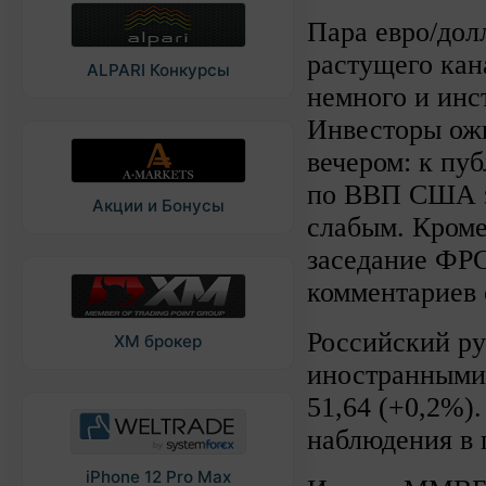
Пара евро/дол
растущего кан
ALPARI Конкурсы
немного и инс
Инвесторы ожи
вечером: к пу
по ВВП США за
Акции и Бонусы
слабым. Кроме
заседание ФРС
комментариев 
Российский ру
XM брокер
иностранными
51,64 (+0,2%)
наблюдения в 
iPhone 12 Pro Max