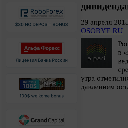
дивиденд
29 апреля 201
$30 NO DEPOSIT BONUS
OSOBYE RU
Ро
в 
ве
Лицензия Банка России
ср
утра отметили
давлением ос
100$ welkome bonus