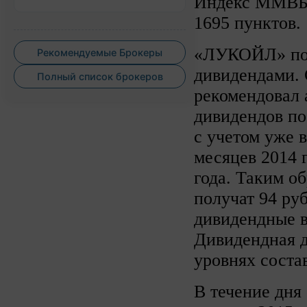
Индекс ММВБ п
1695 пунктов.
«ЛУКОЙЛ» пор
Рекомендуемые Брокеры
дивидендами. 
Полный список брокеров
рекомендовал 
дивидендов по 
с учетом уже 
месяцев 2014 г
года. Таким об
получат 94 ру
дивидендные в
Дивидендная 
уровнях соста
В течение дня